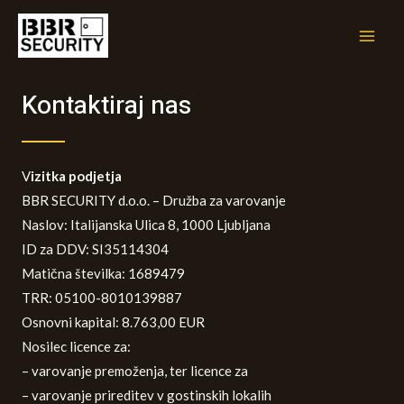
Kontaktiraj nas
V
izitka podjetja
BBR SECURITY d.o.o. – Družba za varovanje
Naslov: Italijanska Ulica 8, 1000 Ljubljana
ID za DDV: SI35114304
Matična številka: 1689479
TRR: 05100-8010139887
Osnovni kapital: 8.763,00 EUR
Nosilec licence za:
– varovanje premoženja, ter licence za
– varovanje prireditev v gostinskih lokalih