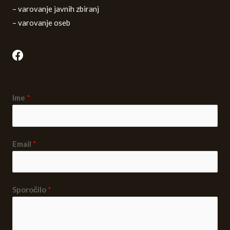
– varovanje javnih zbiranj
– varovanje oseb
Ime
*
Email
*
Sporočilo
*