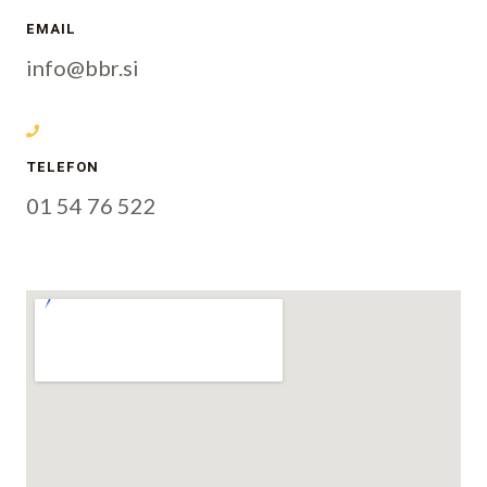
EMAIL
info@bbr.si
TELEFON
01 54 76 522